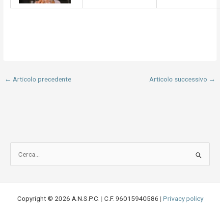
←
Articolo precedente
Articolo successivo
→
C
e
r
c
Copyright © 2026 A.N.S.P.C. | C.F. 96015940586 |
Privacy policy
a
: