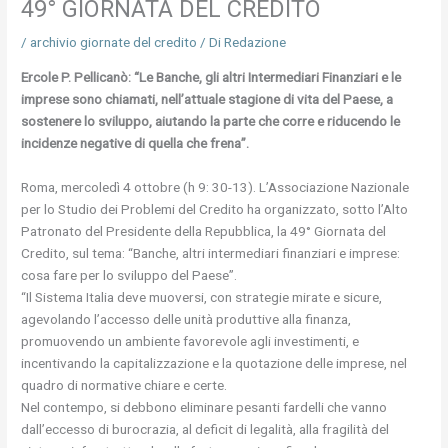
49° GIORNATA DEL CREDITO
/
archivio giornate del credito
/ Di
Redazione
Ercole P. Pellicanò: “Le Banche, gli altri Intermediari Finanziari e le
imprese sono chiamati, nell’attuale stagione di vita del Paese, a
sostenere lo sviluppo, aiutando la parte che corre e riducendo le
incidenze negative di quella che frena”.
Roma, mercoledì 4 ottobre (h 9: 30-13). L’Associazione Nazionale
per lo Studio dei Problemi del Credito ha organizzato, sotto l’Alto
Patronato del Presidente della Repubblica, la 49° Giornata del
Credito, sul tema: “Banche, altri intermediari finanziari e imprese:
cosa fare per lo sviluppo del Paese”.
“Il Sistema Italia deve muoversi, con strategie mirate e sicure,
agevolando l’accesso delle unità produttive alla finanza,
promuovendo un ambiente favorevole agli investimenti, e
incentivando la capitalizzazione e la quotazione delle imprese, nel
quadro di normative chiare e certe.
Nel contempo, si debbono eliminare pesanti fardelli che vanno
dall’eccesso di burocrazia, al deficit di legalità, alla fragilità del