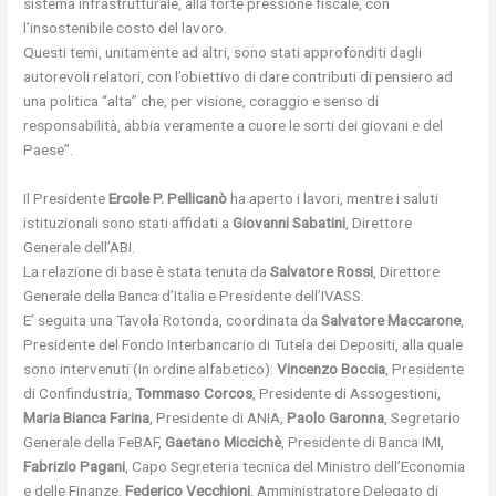
sistema infrastrutturale, alla forte pressione fiscale, con
l’insostenibile costo del lavoro.
Questi temi, unitamente ad altri, sono stati approfonditi dagli
autorevoli relatori, con l’obiettivo di dare contributi di pensiero ad
una politica “alta” che, per visione, coraggio e senso di
responsabilità, abbia veramente a cuore le sorti dei giovani e del
Paese”.
Il Presidente
Ercole P. Pellicanò
ha aperto i lavori, mentre i saluti
istituzionali sono stati affidati a
Giovanni Sabatini
, Direttore
Generale dell’ABI.
La relazione di base è stata tenuta da
Salvatore Rossi
, Direttore
Generale della Banca d’Italia e Presidente dell’IVASS.
E’ seguita una Tavola Rotonda, coordinata da
Salvatore Maccarone
,
Presidente del Fondo Interbancario di Tutela dei Depositi, alla quale
sono intervenuti (in ordine alfabetico):
Vincenzo Boccia
, Presidente
di Confindustria,
Tommaso Corcos
, Presidente di Assogestioni,
Maria Bianca Farina
, Presidente di ANIA,
Paolo Garonna
, Segretario
Generale della FeBAF,
Gaetano Miccichè
, Presidente di Banca IMI,
Fabrizio Pagani
, Capo Segreteria tecnica del Ministro dell’Economia
e delle Finanze,
Federico Vecchioni
, Amministratore Delegato di