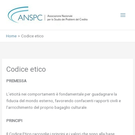
Vai
al
contenuto
Home
Codice etico
Codice etico
PREMESSA
L’eticità nei comportamenti è fondamentale per guadagnare la
fiducia del mondo esterno, favorendo confacenti rapporti civili e
l’arricchimento del proprio bagaglio culturale.
PRINCIPI
Il Codice Etico raccoglie i principi e i valori che sono alla base