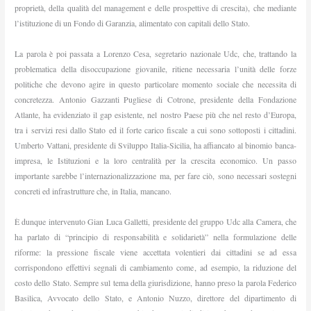
proprietà, della qualità del management e delle prospettive di crescita), che mediante
l’istituzione di un Fondo di Garanzia, alimentato con capitali dello Stato.
La parola è poi passata a Lorenzo Cesa, segretario nazionale Udc, che, trattando la
problematica della disoccupazione giovanile, ritiene necessaria l’unità delle forze
politiche che devono agire in questo particolare momento sociale che necessita di
concretezza. Antonio Gazzanti Pugliese di Cotrone, presidente della Fondazione
Atlante, ha evidenziato il gap esistente, nel nostro Paese più che nel resto d’Europa,
tra i servizi resi dallo Stato ed il forte carico fiscale a cui sono sottoposti i cittadini.
Umberto Vattani, presidente di Sviluppo Italia-Sicilia, ha affiancato al binomio banca-
impresa, le Istituzioni e la loro centralità per la crescita economico. Un passo
importante sarebbe l’internazionalizzazione ma, per fare ciò, sono necessari sostegni
concreti ed infrastrutture che, in Italia, mancano.
È dunque intervenuto Gian Luca Galletti, presidente del gruppo Udc alla Camera, che
ha parlato di “principio di responsabilità e solidarietà” nella formulazione delle
riforme: la pressione fiscale viene accettata volentieri dai cittadini se ad essa
corrispondono effettivi segnali di cambiamento come, ad esempio, la riduzione del
costo dello Stato. Sempre sul tema della giurisdizione, hanno preso la parola Federico
Basilica, Avvocato dello Stato, e Antonio Nuzzo, direttore del dipartimento di