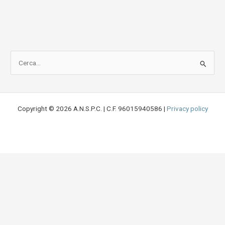
C
e
r
c
Copyright © 2026 A.N.S.P.C. | C.F. 96015940586 |
Privacy policy
a
: