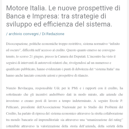
Motore Italia. Le nuove prospettive di
Banca e Impresa: tra strategie di
sviluppo ed efficienza del sistema.
/
archivio convegni
/ Di
Redazione
Disoccupazione, politiche economiche troppo restrittive, sistema normativo “infinito
ed oscuro”, difficoltà nell’accesso al credito. Questo quanto emerso ne convegno
tenuto, lo scorso 21 giugno, presso la Camera dei Deputati. L’incontro ha visto il
seguirsi di interventi di autorevoli relatori che, rivolgendosi ad un numeroso e
qualificato pubblicato, hanno evidenziato i punti di debolezza del “sistema Italia” ma
hanno anche lanciato concrete azioni e prospettive di rilancio.
Nunzio Bevilacqua, responsabile Udc per le PMi e i rapporti con il credito, ha
sottolineato che gli incentivi andrebbero dati in modo mirato, alle aziende che
investono e creano posti di lavoro a tempo indeterminato. A seguire Ercole P.
Pellicanò, presidente dell’Associazione Nazionale per lo Studio dei Problemi del
Credito, ha parlato di ripresa del sistema economico attraverso la stretta collaborazione
tra mondo bancario ed imprenditoriale sia attraverso una “umanizzazione del rating”
(ottenibile attraverso la valorizzazione della storia dell’azienda, della serietà della